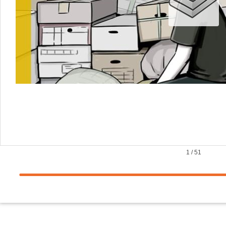
1
/
5