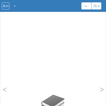
>
가 +
목차
가 -
<
>