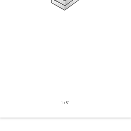
1
/
51