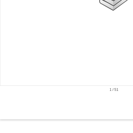
1
/
51