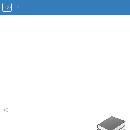
>
목차
<