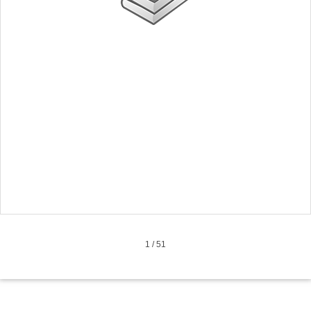
1
/
51