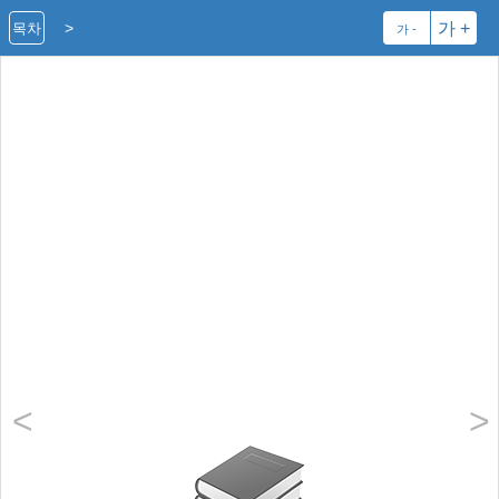
>
가 +
목차
가 -
<
>