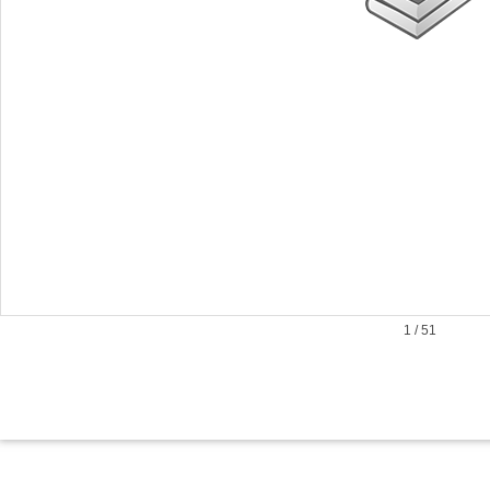
1
/
51