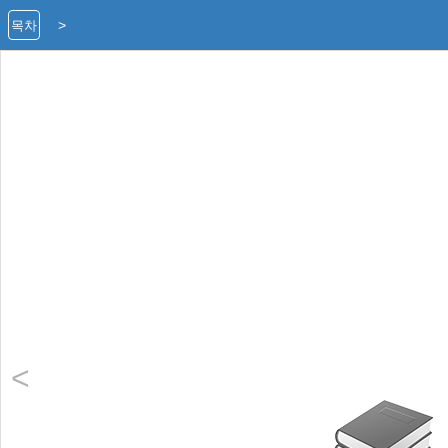
>
목차
<