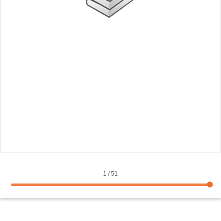
1
/
51