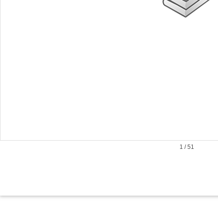
1
/
51