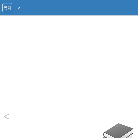
>
목차
<