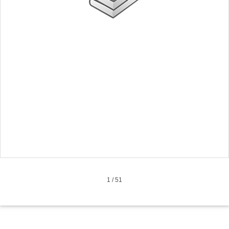
1
/
51