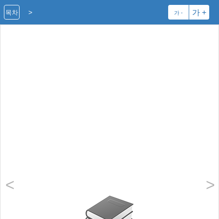
>
가 +
목차
가 -
<
>