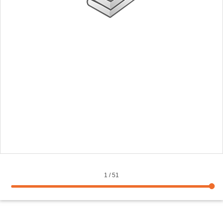
1
/
51